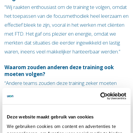
“Wij raakten enthousiast om de training te volgen, omdat
het toepassen van de focusmethodiek heel leerzaam en
effectief bleek te zijn, vooral in het werken met cliënten
met FTD. Het gaf ons plezier en energie, omdat we
merkten dat situaties die eerder ingewikkeld en lastig
waren, ineens veel makkelijker hanteerbaar werden.”
Waarom zouden anderen deze training ook
moeten volgen?
“Andere teams zouden deze training zeker moeten
volgen, omdat het bewustzijn vergroot van momenten
waarop je beter kunt volgen of juist sturen. Dit heeft
directe meerwaarde voor cliënten, voor de teams zelf
Deze website maakt gebruik van cookies
en voor de familieleden, omdat je hen beter kunt
We gebruiken cookies om content en advertenties te
activeren en ondersteunen. Het is bovendien belangrijk