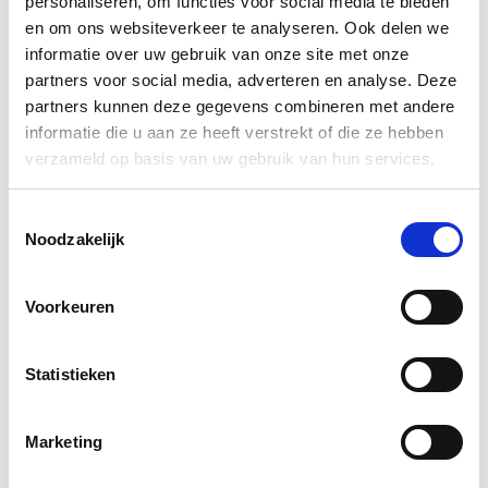
personaliseren, om functies voor social media te bieden
dat hele teams, waarin alle disciplines vertegenwoordigd
en om ons websiteverkeer te analyseren. Ook delen we
zijn, de training gezamenlijk volgen. Alleen dan werkt de
informatie over uw gebruik van onze site met onze
methodiek écht en kan iedereen vanuit dezelfde basis
partners voor social media, adverteren en analyse. Deze
partners kunnen deze gegevens combineren met andere
aan de slag.”
informatie die u aan ze heeft verstrekt of die ze hebben
verzameld op basis van uw gebruik van hun services.
Toestemmingsselectie
Noodzakelijk
Voorkeuren
Statistieken
Marketing