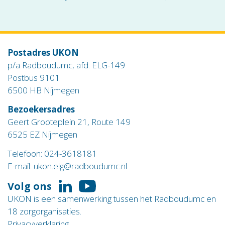
Postadres UKON
p/a Radboudumc, afd. ELG-149
Postbus 9101
6500 HB Nijmegen
Bezoekersadres
Geert Grooteplein 21, Route 149
6525 EZ Nijmegen
Telefoon:
024-3618181
E-mail:
ukon.elg@radboudumc.nl
Volg ons
Volg
Volg
UKON is een samenwerking tussen het Radboudumc en
ons
ons
18 zorgorganisaties.
op
op
Privacyverklaring
LinkedIn
YouTube