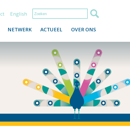
ct
English
NETWERK
ACTUEEL
OVER ONS