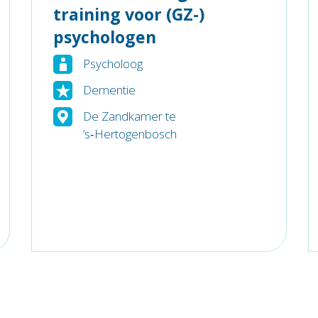
training voor (GZ-)
psychologen
Psycholoog
Dementie
De Zandkamer te
’s‑Hertogenbosch