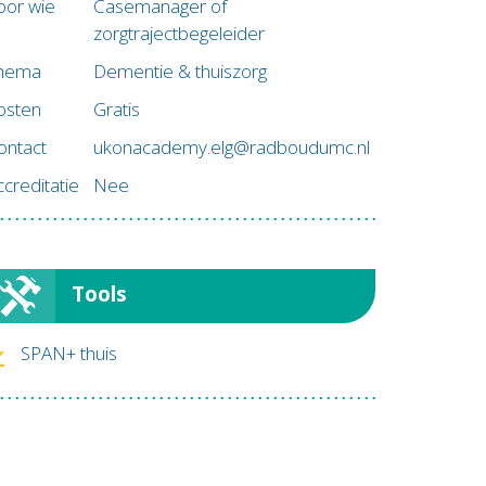
oor wie
Casemanager of
zorgtrajectbegeleider
hema
Dementie & thuiszorg
osten
Gratis
ontact
ukonacademy.elg@radboudumc.nl
ccreditatie
Nee
Tools
SPAN+ thuis