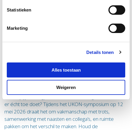
Statistieken
Lees verder
Marketing
Symposium
Details tonen
Zorg met lef! - Samen kleuren we de zorg
Alles toestaan
van morgen
De zorg staat nooit stil. Nieuwe generaties, andere
Weigeren
verwachtingen, slimme technologieën: alles beweegt.
Hoe blijf jij als zorgprofessional staan en gaan voor wat
er écht toe doet? Tijdens het UKON-symposium op 12
mei 2026 draait het om vakmanschap met trots,
samenwerking met naasten en collega’s, en ruimte
pakken om het verschil te maken. Houd de