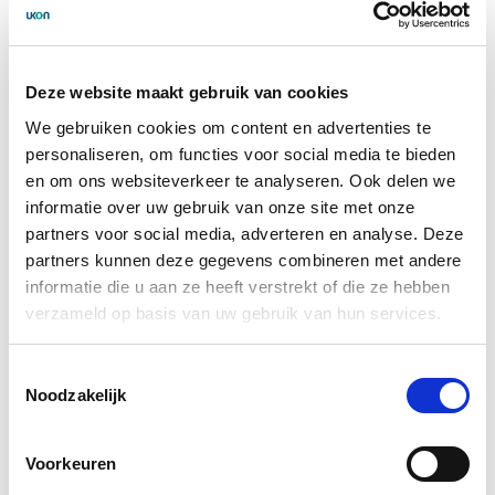
Extramurale
sep.
behandeling
Bijeenkomst expertteam
10
V&V
Deze website maakt gebruik van cookies
sep.
We gebruiken cookies om content en advertenties te
personaliseren, om functies voor social media te bieden
en om ons websiteverkeer te analyseren. Ook delen we
informatie over uw gebruik van onze site met onze
Actueel
partners voor social media, adverteren en analyse. Deze
partners kunnen deze gegevens combineren met andere
17-07-2026
informatie die u aan ze heeft verstrekt of die ze hebben
UKON goed vertegenwoordigd op het IAGG
verzameld op basis van uw gebruik van hun services.
congress en het IPA International Congress
Toestemmingsselectie
Afgelopen week kwamen onderzoekers en
Noodzakelijk
professionals vanuit de hele wereld samen tijdens twee
grote internationale congressen: het 23rd IAGG World
Congress of Gerontology and Geriatrics in Amsterdam
Voorkeuren
en het IPA International Congress in Leiden.