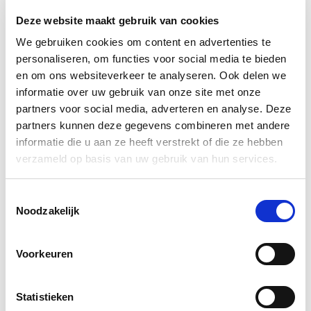
training Focussen, vertelt over haar ervaringen en
Deze website maakt gebruik van cookies
de meerwaarde van de training.
We gebruiken cookies om content en advertenties te
personaliseren, om functies voor social media te bieden
Jaren geleden ben ik enthousiast geraakt over de training
en om ons websiteverkeer te analyseren. Ook delen we
Focussen. Toentertijd had ik contact met Elly Prins over
informatie over uw gebruik van onze site met onze
de D-ZEP afdeling waar zij werkt. Zij vertelde mij over de
partners voor social media, adverteren en analyse. Deze
methodiek Focussen en de bijbehorende positieve
partners kunnen deze gegevens combineren met andere
informatie die u aan ze heeft verstrekt of die ze hebben
resultaten. Elly gaf mij toen de tip dat de training
verzameld op basis van uw gebruik van hun services.
Focussen op den duur ook voor externe personen te
volgen zou zijn. Inmiddels ben ik zelf ook werkzaam op
Toestemmingsselectie
een D-ZEP afdeling en in het najaar heb ik ook de training
Noodzakelijk
Focussen, op aanraden van Elly, gevolgd.
Voorkeuren
Ik raad iedereen aan om de training Focussen te volgen
en aan de slag te gaan met deze methodiek. De
Statistieken
methodiek is namelijk inzetbaar bij vele vormen van