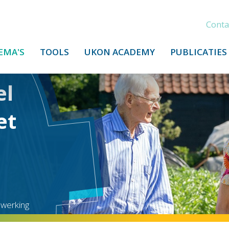
Conta
EMA'S
TOOLS
UKON ACADEMY
PUBLICATIES
el
et
nwerking