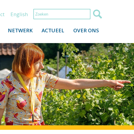
ct
English
NETWERK
ACTUEEL
OVER ONS