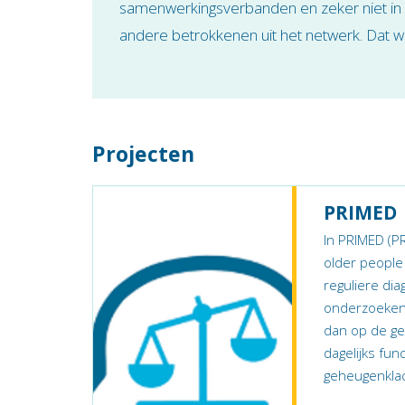
samenwerkingsverbanden en zeker niet in 
andere betrokkenen uit het netwerk. Dat w
Projecten
PRIMED
In PRIMED (PR
older peopl
reguliere di
onderzoeken o
dan op de ge
dagelijks fu
geheugenklach