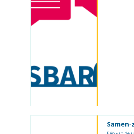
Samen-z
Eén van de u