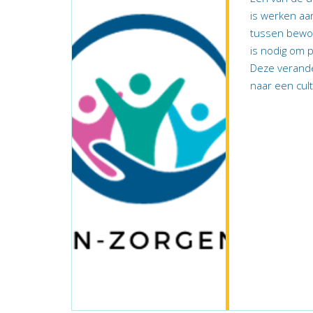
is werken aa
tussen bewone
is nodig om 
Deze verande
naar een cul