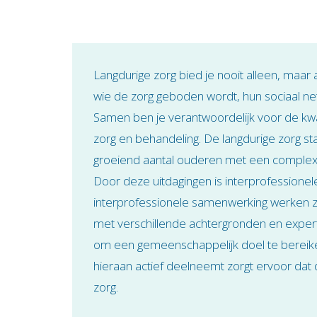
ondersteuning, zorg en behandeling voor mens
gebruik maken van langdurige zorg.
Langdurige zorg bied je nooit alleen, maar
wie de zorg geboden wordt, hun sociaal ne
Samen ben je verantwoordelijk voor de kwali
zorg en behandeling. De langdurige zorg st
groeiend aantal ouderen met een complexe
Door deze uitdagingen is interprofessionele
interprofessionele samenwerking werken zor
met verschillende achtergronden en exper
om een gemeenschappelijk doel te bereike
hieraan actief deelneemt zorgt ervoor dat
zorg.