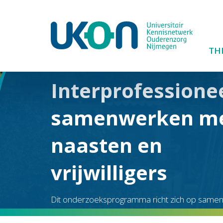
TH
Interprofessione
samenwerken m
naasten en
vrijwilligers
Dit onderzoeksprogramma richt zich op same
tussen professionals en sociaal netwerk in de