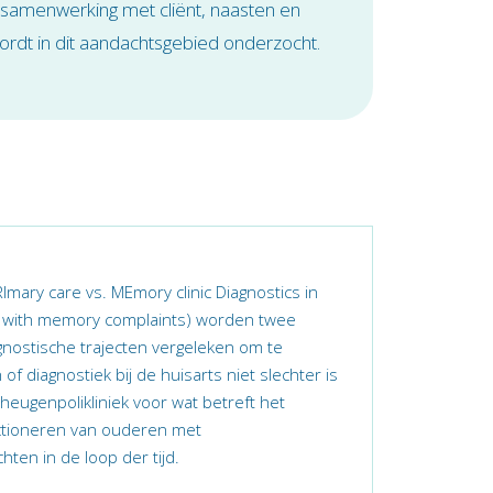
samenwerking met cliënt, naasten en
ordt in dit aandachtsgebied onderzocht.
Imary care vs. MEmory clinic Diagnostics in
e with memory complaints) worden twee
agnostische trajecten vergeleken om te
f diagnostiek bij de huisarts niet slechter is
heugenpolikliniek voor wat betreft het
nctioneren van ouderen met
ten in de loop der tijd.