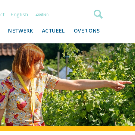
ct
English
NETWERK
ACTUEEL
OVER ONS