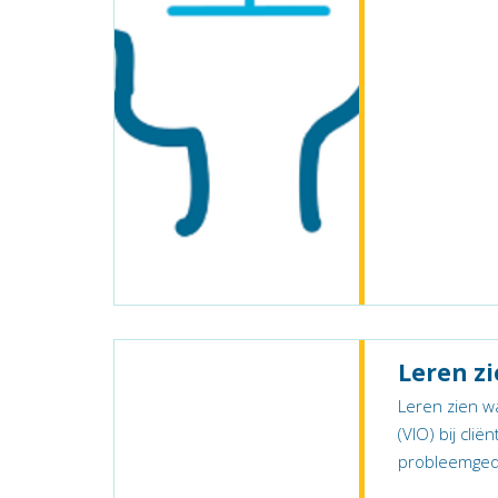
Leren z
Leren zien w
(VIO) bij cli
probleemgedr