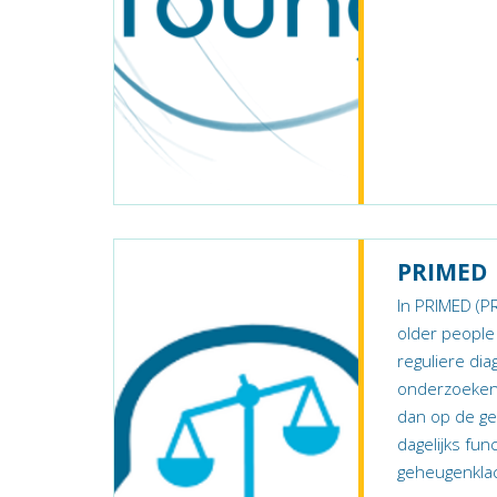
PRIMED
In PRIMED (PR
older peopl
reguliere di
onderzoeken o
dan op de ge
dagelijks fu
geheugenklach