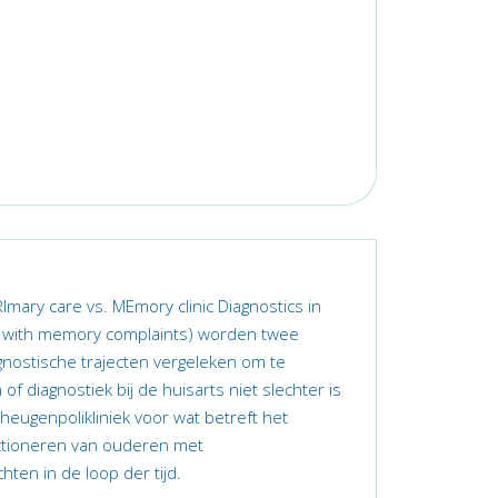
Imary care vs. MEmory clinic Diagnostics in
e with memory complaints) worden twee
agnostische trajecten vergeleken om te
f diagnostiek bij de huisarts niet slechter is
heugenpolikliniek voor wat betreft het
nctioneren van ouderen met
ten in de loop der tijd.