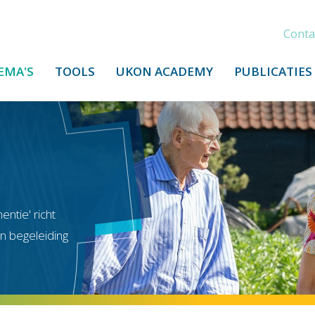
Conta
EMA'S
TOOLS
UKON ACADEMY
PUBLICATIES
tie' richt
n begeleiding