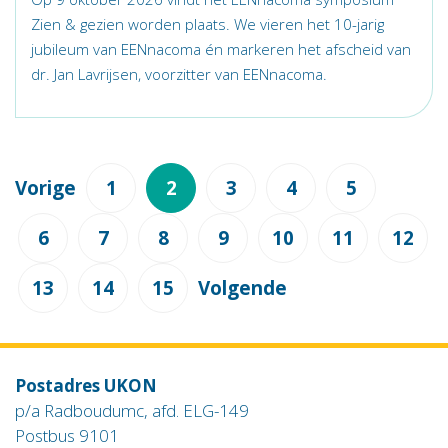
Zien & gezien worden plaats. We vieren het 10-jarig
jubileum van EENnacoma én markeren het afscheid van
dr. Jan Lavrijsen, voorzitter van EENnacoma.
Vorige
1
2
3
4
5
6
7
8
9
10
11
12
13
14
15
Volgende
Postadres UKON
p/a Radboudumc, afd. ELG-149
Postbus 9101