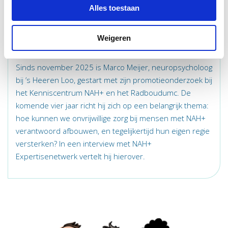
Alles toestaan
07 apr. 2026
Kan onvrijwillige zorg voor mensen met
Weigeren
NAH+ worden afgebouwd?
Sinds november 2025 is Marco Meijer, neuropsycholoog
bij ’s Heeren Loo, gestart met zijn promotieonderzoek bij
het Kenniscentrum NAH+ en het Radboudumc. De
komende vier jaar richt hij zich op een belangrijk thema:
hoe kunnen we onvrijwillige zorg bij mensen met NAH+
verantwoord afbouwen, en tegelijkertijd hun eigen regie
versterken? In een interview met NAH+
Expertisenetwerk vertelt hij hierover.