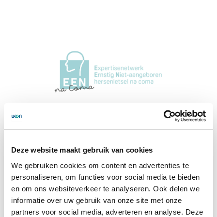
Deze website maakt gebruik van cookies
14 apr. 2026
Twee vacatures voor AIOTO-trajecten
We gebruiken cookies om content en advertenties te
ouderengeneeskunde!
personaliseren, om functies voor social media te bieden
en om ons websiteverkeer te analyseren. Ook delen we
Er zijn twee AIOTO‑trajecten beschikbaar binnen de
informatie over uw gebruik van onze site met onze
ouderengeneeskunde, waarin je promotieonderzoek
partners voor social media, adverteren en analyse. Deze