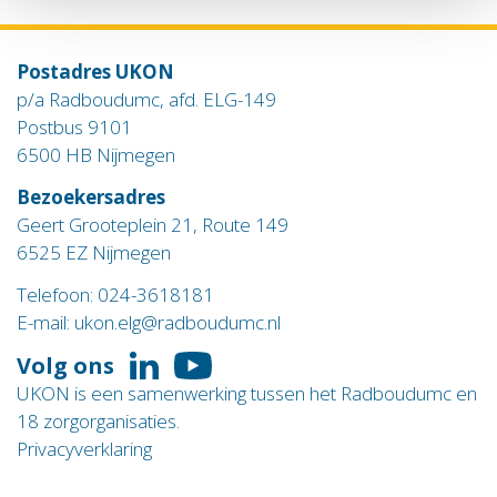
Postadres UKON
p/a Radboudumc, afd. ELG-149
Postbus 9101
6500 HB Nijmegen
Bezoekersadres
Geert Grooteplein 21, Route 149
6525 EZ Nijmegen
Telefoon:
024-3618181
E-mail:
ukon.elg@radboudumc.nl
Volg ons
Volg
Volg
UKON is een samenwerking tussen het Radboudumc en
ons
ons
18 zorgorganisaties.
op
op
Privacyverklaring
LinkedIn
YouTube