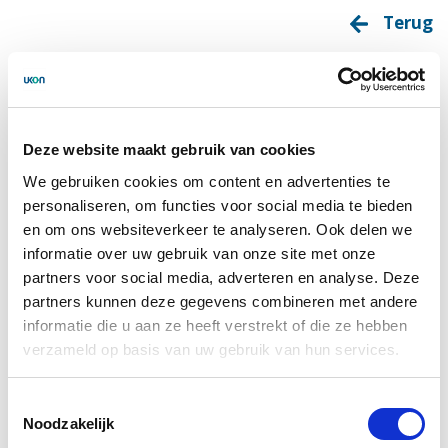
Terug
Com-mens: a home-based
logopaedic intervention
Deze website maakt gebruik van cookies
program for
We gebruiken cookies om content en advertenties te
communication problems
personaliseren, om functies voor social media te bieden
en om ons websiteverkeer te analyseren. Ook delen we
between people with
informatie over uw gebruik van onze site met onze
dementia and their
partners voor social media, adverteren en analyse. Deze
partners kunnen deze gegevens combineren met andere
caregivers - a single-group
informatie die u aan ze heeft verstrekt of die ze hebben
verzameld op basis van uw gebruik van hun services.
mixed-methods pilot study.
Toestemmingsselectie
Noodzakelijk