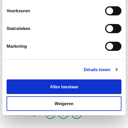
Bestanden
Voorkeuren
Intl J Lang Comm Disor 2022 Olthof‐Nefkens Com‐Mens
A Home‐Based Logopaedic Intervention Program For
Statistieken
Communication
Marketing
Hyperlinks
Details tonen
Olthof-Nefkens et al. (2022)
Alles toestaan
Weigeren
Deel deze pagina