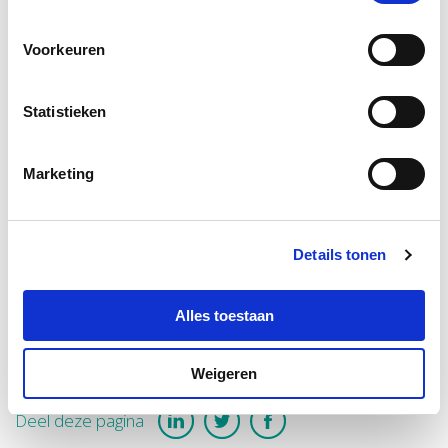
Voorkeuren
Statistieken
Hinke Maaike
Norschoten
Marketing
Thema's
Details tonen
Geriatrische Revalidatie
Alles toestaan
Weigeren
Deel deze pagina