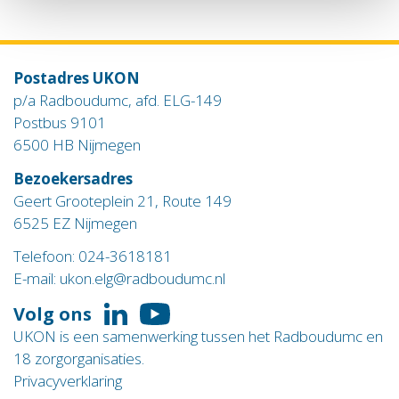
Postadres UKON
p/a Radboudumc, afd. ELG-149
Postbus 9101
6500 HB Nijmegen
Bezoekersadres
Geert Grooteplein 21, Route 149
6525 EZ Nijmegen
Telefoon:
024-3618181
E-mail:
ukon.elg@radboudumc.nl
Volg ons
Volg
Volg
UKON is een samenwerking tussen het Radboudumc en
ons
ons
18 zorgorganisaties.
op
op
Privacyverklaring
LinkedIn
YouTube