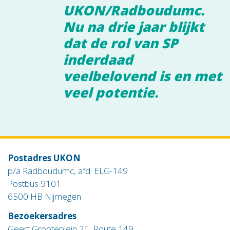
UKON/Radboudumc.
Nu na drie jaar blijkt
dat de rol van SP
inderdaad
veelbelovend is en met
veel potentie.
Postadres UKON
p/a Radboudumc, afd. ELG-149
Postbus 9101
6500 HB Nijmegen
Bezoekersadres
Geert Grooteplein 21, Route 149