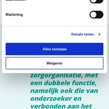
Marketing
Details tonen
Alles toestaan
Een SP is een
zorgverlener in dienst
Weigeren
van een
zorgorganisatie, met
een dubbele functie,
namelijk ook die van
onderzoeker en
verbonden aan het