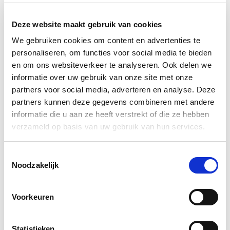
Lees de evaluatie
Deze website maakt gebruik van cookies
We gebruiken cookies om content en advertenties te
personaliseren, om functies voor social media te bieden
Een vliegwiel zijn om praktijk en wetenschap te
en om ons websiteverkeer te analyseren. Ook delen we
informatie over uw gebruik van onze site met onze
verbinden. Dat was de opdracht van de nieuwe science
partners voor social media, adverteren en analyse. Deze
practitioners (SP’s).
partners kunnen deze gegevens combineren met andere
informatie die u aan ze heeft verstrekt of die ze hebben
Na 3 jaar pionieren is er behoefte om de rol van SP te
verzameld op basis van uw gebruik van hun services.
evalueren, om informatie op te halen over hoe de rol
doorontwikkeld kan worden. In deze evaluatie staan de
Toestemmingsselectie
Noodzakelijk
kenmerken en activiteiten van de SP omschreven en
wordt er gekeken naar de toekomst.
Voorkeuren
Statistieken