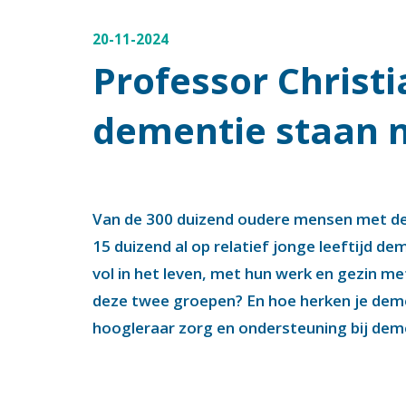
dementie op jonge leeftijd, legt het uit.
20-11-2024
Professor Christ
dementie staan no
Van de 300 duizend oudere mensen met dem
15 duizend al op relatief jonge leeftijd d
vol in het leven, met hun werk en gezin met
deze twee groepen? En hoe herken je demen
hoogleraar zorg en ondersteuning bij demen