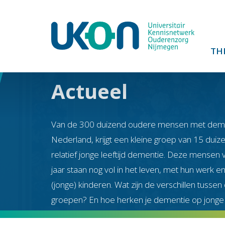
TH
Actueel
Van de 300 duizend oudere mensen met deme
Nederland, krijgt een kleine groep van 15 duiz
relatief jonge leeftijd dementie. Deze mensen 
jaar staan nog vol in het leven, met hun werk e
(jonge) kinderen. Wat zijn de verschillen tusse
groepen? En hoe herken je dementie op jonge l
Christian Bakker, hoogleraar zorg en ondersteun