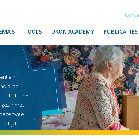
Conta
EMA'S
TOOLS
UKON ACADEMY
PUBLICATIES
ntie in
end al op
van 40 tot 65
n gezin met
n deze twee
eeftijd?
ing bij