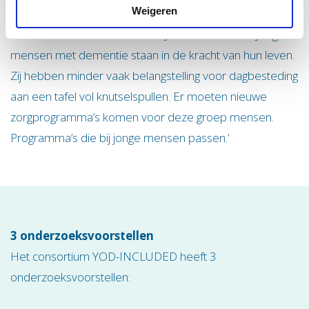
Weigeren
interventies, zodat patiënten langer thuis kunnen blijven
wonen.’ Dat vindt ook Hendrik-Jan van der Waal: ‘Jonge
mensen met dementie staan in de kracht van hun leven.
Zij hebben minder vaak belangstelling voor dagbesteding
aan een tafel vol knutselspullen. Er moeten nieuwe
zorgprogramma’s komen voor deze groep mensen.
Programma’s die bij jonge mensen passen.’
3 onderzoeksvoorstellen
Het consortium YOD-INCLUDED heeft 3
onderzoeksvoorstellen: