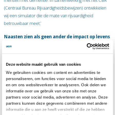
mensen met dementie. In samenwerking met het CBR
(Centraal Bureau Rijvaardigheidsbewijzen) ontwikkelen
wij een simulator die de mate van rijvaardigheid
betrouwbaar meet.’
Naasten zien als geen ander de impact op levens
Hendrik-Jan van der Waal (53) is ervaringsdeskundige bij
FTD-lotgenoten (frontotemporale dementie) én
voorzitter van het ervaringsdeskundigen-panel van het
Deze website maakt gebruik van cookies
consortium YOD-INCLUDED. Zelf is hij niet erfelijk belast
We gebruiken cookies om content en advertenties te
met deze ziekte, zijn beide broers wel. Een broer is op
personaliseren, om functies voor social media te bieden
zijn 48e overleden aan de ziekte, een andere broer (55)
en om ons websiteverkeer te analyseren. Ook delen we
heeft de ziekte in een vergevorderd stadium. Van der
informatie over uw gebruik van onze site met onze
partners voor social media, adverteren en analyse. Deze
Waal vertelt: ‘Naasten zien als geen ander de impact op
partners kunnen deze gegevens combineren met andere
levens. De karakterveranderingen, het gebrek aan
informatie die u aan ze heeft verstrekt of die ze hebben
ziekte-inzicht, het verlies van regie en van empathisch