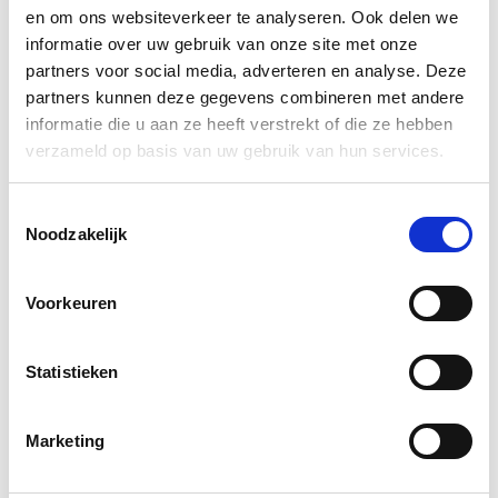
ouderenpsychologen, psychiaters, specialisten
en om ons websiteverkeer te analyseren. Ook delen we
ouderengeneeskunde en andere behandelaren en
informatie over uw gebruik van onze site met onze
partners voor social media, adverteren en analyse. Deze
zorgprofessionals die hierin geïnteresseerd zijn. De
partners kunnen deze gegevens combineren met andere
voertaal is Engels.
informatie die u aan ze heeft verstrekt of die ze hebben
verzameld op basis van uw gebruik van hun services.
Accreditatie is aangevraagd voor het Kwaliteitsregister
GZ-psychologen NIP, voor Specialisten
Toestemmingsselectie
Noodzakelijk
Ouderengeneeskunde (5 punten toegekend) en voor
Psychiaters. Met o.a. Jan Oyebode, Lies van Assche, Liz
Voorkeuren
Sampson, Bettina Husebø & Clive Ballard
Statistieken
𝗞𝗼𝘀𝘁𝗲𝗻: €95,- (opleidingen/aios/promovendi betalen
een gereduceerd tarief van €50)
Marketing
Bekijk het programma en meld je aan:
Pre-Congress