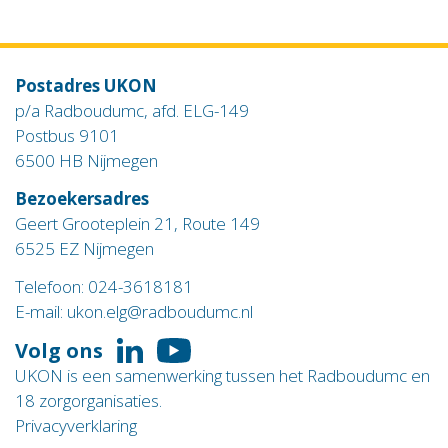
Postadres UKON
p/a Radboudumc, afd. ELG-149
Postbus 9101
6500 HB Nijmegen
Bezoekersadres
Geert Grooteplein 21, Route 149
6525 EZ Nijmegen
Telefoon:
024-3618181
E-mail:
ukon.elg@radboudumc.nl
Volg ons
Volg
Volg
UKON is een samenwerking tussen het Radboudumc en
ons
ons
18 zorgorganisaties.
op
op
Privacyverklaring
LinkedIn
YouTube