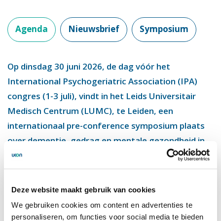
de ouderenzorg.
Agenda
Nieuwsbrief
Symposium
Op dinsdag 30 juni 2026, de dag vóór het
International Psychogeriatric Association (IPA)
congres (1-3 juli), vindt in het Leids Universitair
Medisch Centrum (LUMC), te Leiden, een
internationaal pre-conference symposium plaats
over dementie, gedrag en mentale gezondheid in
de ouderenzorg.
Internationale experts uit het Verenigd Koningkrijk,
Deze website maakt gebruik van cookies
Noorwegen, België en Australië delen actuele,
We gebruiken cookies om content en advertenties te
evidence‑based inzichten met directe relevantie voor
personaliseren, om functies voor social media te bieden