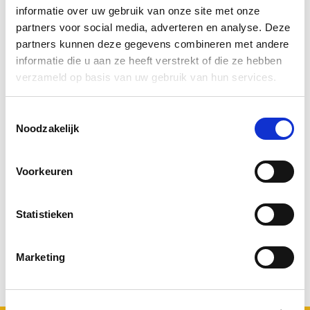
informatie over uw gebruik van onze site met onze
partners voor social media, adverteren en analyse. Deze
Agenda
Nieuwsbrief
Symposium
partners kunnen deze gegevens combineren met andere
informatie die u aan ze heeft verstrekt of die ze hebben
verzameld op basis van uw gebruik van hun services.
Expertteam Verpleging & Verzorging
Het expertteam Verpleging & Verzorging (V&V) bestaat
Toestemmingsselectie
Noodzakelijk
uit verzorgenden, (hbo-)verpleegkundigen en
verpleegkundig specialisten van zorgorganisaties die
Voorkeuren
aangesloten zijn bij het UKON. Zij houden zich bezig met
inhoudelijke thema’s, het optimaliseren van onderlinge
en interprofessionele communicatie en samenwerking
Statistieken
en zij geven richting aan het
onderzoeksprogramma
V&V.
Marketing